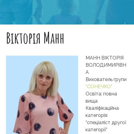
Вікторія Манн
МАНН ВІКТОРІЯ
ВОЛОДИМИРІВН
А
Вихователь групи
“СОНЕЧКО”
Освіта: повна
вища
Кваліфікаційна
категорія:
“спеціаліст другої
категорії”