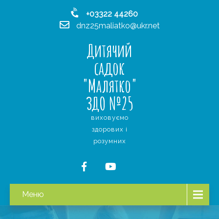
+03322 44260
dnz25maliatko@ukr.net
Дитячий
садок
"Малятко"
ЗДО №25
виховуємо
здорових і
розумних
Меню