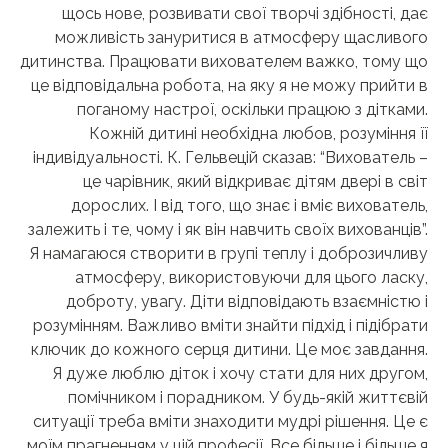
щось нове, розвивати свої творчі здібності, дає
можливість зануритися в атмосферу щасливого
дитинства. Працювати вихователем важко, тому що
це відповідальна робота, на яку я не можу прийти в
поганому настрої, оскільки працюю з дітками.
Кожній дитині необхідна любов, розуміння її
індивідуальності. К. Гельвецій сказав: “Вихователь –
це чарівник, який відкриває дітям двері в світ
дорослих. І від того, що знає і вміє вихователь,
залежить і те, чому і як він навчить своїх вихованців”.
Я намагаюся створити в групі теплу і доброзичливу
атмосферу, використовуючи для цього ласку,
доброту, увагу. Діти відповідають взаємністю і
розумінням. Важливо вміти знайти підхід і підібрати
ключик до кожного серця дитини. Це моє завдання.
Я дуже люблю діток і хочу стати для них другом,
помічником і порадником. У будь-якій життєвій
ситуації треба вміти знаходити мудрі рішення. Це є
моїм прагненням у цій професії. Все більше і більше я