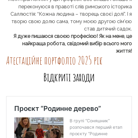
переконуюся в правоті слів римського історика
Саллюстія: “Кожна людина – творець своєї долі”. І я
творю свою долю сама, тому моєю другою сім’єю
став дитячий садок.
Я дуже пишаюся своєю професією! Як на мене, це
найкраща робота, свідомий вибір всього мого
життя!
Атестаційне портфоліо 2025 рік
Відкриті заходи