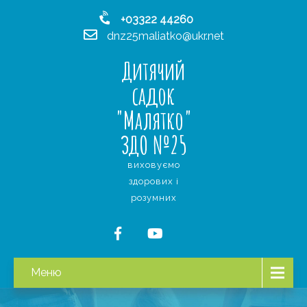
+03322 44260
dnz25maliatko@ukr.net
Дитячий
садок
"Малятко"
ЗДО №25
виховуємо
здорових і
розумних
Меню