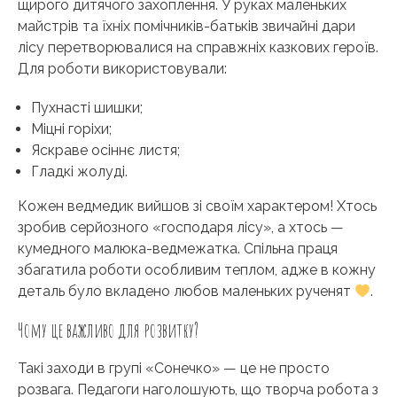
щирого дитячого захоплення. У руках маленьких
майстрів та їхніх помічників-батьків звичайні дари
лісу перетворювалися на справжніх казкових героїв.
Для роботи використовували:
Пухнасті шишки;
Міцні горіхи;
Яскраве осіннє листя;
Гладкі жолуді.
Кожен ведмедик вийшов зі своїм характером! Хтось
зробив серйозного «господаря лісу», а хтось —
кумедного малюка-ведмежатка. Спільна праця
збагатила роботи особливим теплом, адже в кожну
деталь було вкладено любов маленьких рученят
.
Чому це важливо для розвитку?
Такі заходи в групі «Сонечко» — це не просто
розвага. Педагоги наголошують, що творча робота з