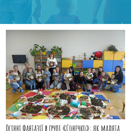
Осінні фантазії в групі «Сонечко»: як малята