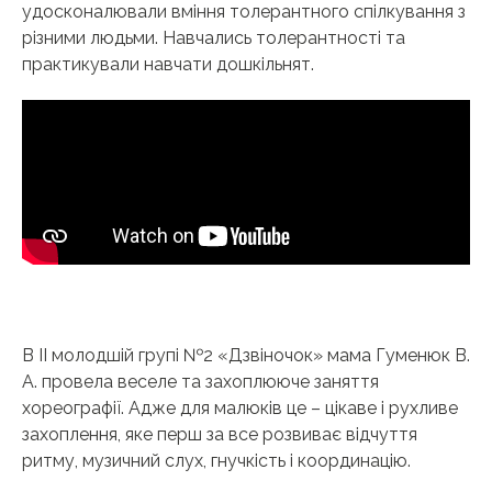
удосконалювали вміння толерантного спілкування з
різними людьми. Навчались толерантності та
практикували навчати дошкільнят.
В ІІ молодшій групі №2 «Дзвіночок» мама Гуменюк В.
А. провела веселе та захоплююче заняття
хореографії. Адже для малюків це – цікаве і рухливе
захоплення, яке перш за все розвиває відчуття
ритму, музичний слух, гнучкість і координацію.