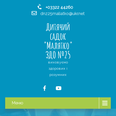
+03322 44260
dnz25maliatko@ukr.net
Дитячий
садок
"Малятко"
ЗДО №25
виховуємо
здорових і
розумних
Меню