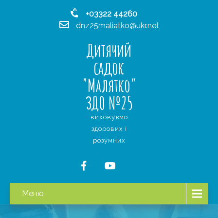
+03322 44260
dnz25maliatko@ukr.net
Дитячий
садок
"Малятко"
ЗДО №25
виховуємо
здорових і
розумних
Меню