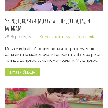
Як розговорити мовчуна – прості поради
батькам
28 Вересня, 2022
|
Коментарів немає
|
Логопедія
Мова у всіх дітей розвивається по-різному: якщо
одна дитина може почати говорити в півтора роки,
то інша до трьох років може мовчати. У віці трьох…
Читати більше..