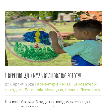
1 вересня ЗДО №25 відновлює роботу!
29 Серпня, 2025
|
Коментарів немає
|
Вихователь-
методист
,
Логопедія
,
Медицина
,
Новини
,
Психологія
Шановні батьки! З радістю повідомляємо, що 1