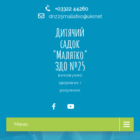
+03322 44260
dnz25maliatko@ukr.net
Дитячий
садок
"Малятко"
ЗДО №25
виховуємо
здорових і
розумних
Меню