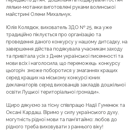
ляльки-мотанки виготовлені руками волинської
майстрині Олени Михальчук.
Юлія Колядюк, вихователь ЗДО № 25, яка уже
традиційно піклується про організацію та
проведення даного конкурсу у нашому дитсадку, на
завершення дійства подякувала учасникам заходу
та привітала усіх з Днем української писемності та
мови всіх і наголосила, що переможець конкурсу
цьогоріч зможе поборотися у змаганнях кращих
серед кращих на міському конкурсі юних
декламаторів серед вихованців закладів дошкільної
освіти Луцької територіальної громади».
Щиро дякуємо за тісну співпрацю Надії Гуменюк та
Оксані Кардаш. Віримо у силу українського духу,
могутність рідної мови та пам’ятаймо: любов до
рідного треба виховувати з раннього віку!