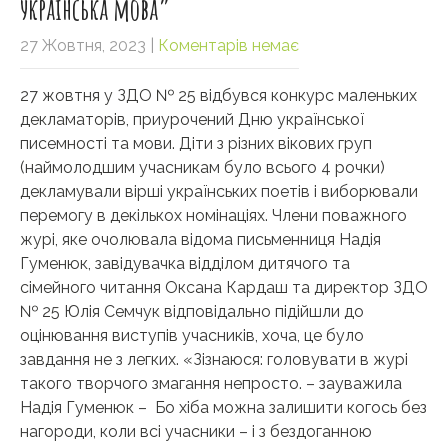
українська мова”
27 Жовтня, 2023
|
Коментарів немає
27 жовтня у ЗДО № 25 відбувся конкурс маленьких
декламаторів, приурочений Дню української
писемності та мови. Діти з різних вікових груп
(наймолодшим учасникам було всього 4 рочки)
декламували вірші українських поетів і виборювали
перемогу в декількох номінаціях. Члени поважного
журі, яке очолювала відома письменниця Надія
Гуменюк, завідувачка відділом дитячого та
сімейного читання Оксана Кардаш та директор ЗДО
№ 25 Юлія Семчук відповідально підійшли до
оцінювання виступів учасників, хоча, це було
завдання не з легких. «Зізнаюся: головувати в журі
такого творчого змагання непросто. – зауважила
Надія Гуменюк – Бо хіба можна залишити когось без
нагороди, коли всі учасники – і з бездоганною