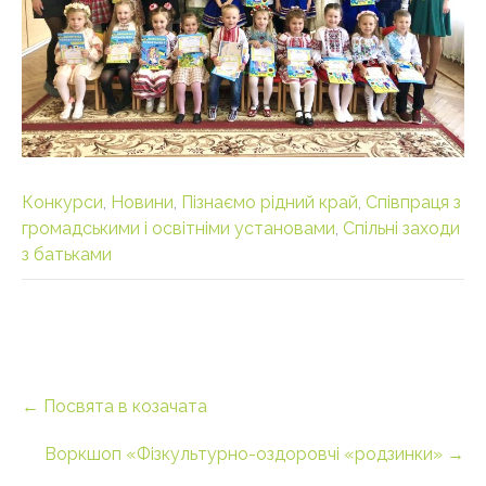
Конкурси
,
Новини
,
Пізнаємо рідний край
,
Співпраця з
громадськими і освітніми установами
,
Спільні заходи
з батьками
Post
←
Посвята в козачата
navigation
Воркшоп «Фізкультурно-оздоровчі «родзинки»
→