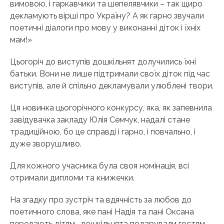
вимовою, і гаркавчики та шепелявчики – так щиро
декламують вірші про Україну? А як гарно звучали
поетичні діалоги про мову у виконанні діток і їхніх
мам!»
Цьогоріч до виступів дошкільнят долучились їхні
батьки. Вони не лише підтримали своїх діток під час
виступів, але й спільно декламували улюблені твори.
Ця новинка цьогорічного конкурсу, яка, як запевнила
завідувачка закладу Юлія Семчук, надалі стане
традиційною, бо це справді і гарно, і повчально, і
дуже зворушливо.
Для кожного учасника була своя номінація, всі
отримали дипломи та книжечки.
На згадку про зустріч та вдячність за любов до
поетичного слова, яке пані Надія та пані Оксана
передають дітям, дошкільнята подарували гостям