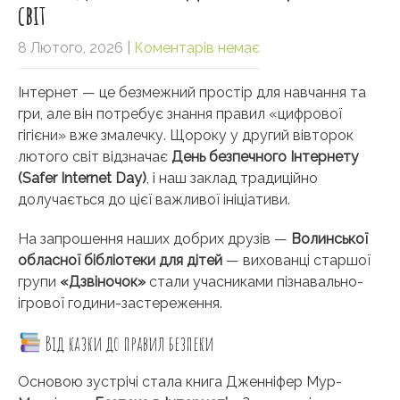
світ
8 Лютого, 2026
|
Коментарів немає
Інтернет — це безмежний простір для навчання та
гри, але він потребує знання правил «цифрової
гігієни» вже змалечку. Щороку у другий вівторок
лютого світ відзначає
День безпечного Інтернету
(Safer Internet Day)
, і наш заклад традиційно
долучається до цієї важливої ініціативи.
На запрошення наших добрих друзів —
Волинської
обласної бібліотеки для дітей
— вихованці старшої
групи
«Дзвіночок»
стали учасниками пізнавально-
ігрової години-застереження.
Від казки до правил безпеки
Основою зустрічі стала книга Дженніфер Мур-