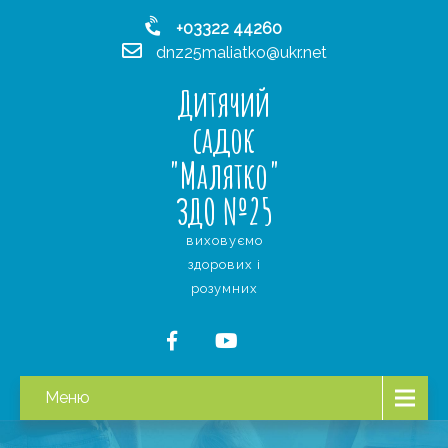
+03322 44260
dnz25maliatko@ukr.net
Дитячий
садок
"Малятко"
ЗДО №25
виховуємо
здорових і
розумних
Меню