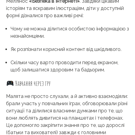
Меллінос
«Безпека в Інтернеті»
. Завдяки цікавим
історіям та яскравим ілюстраціям, діти у доступній
формі дізналися про важливі речі:
Чому не можна ділитися особистою інформацією з
незнайомцями.
Як розпізнати корисний контент від шкідливого.
Скільки часу варто проводити перед екраном,
щоб залишатися здоровим та бадьорим.
Навчання через гру
Малята не просто слухали, а й активно взаємодіяли:
брали участь у повчальних іграх, обговорювали різні
ситуації та ділилися власними думками про те, що
вони люблять дивитися на планшетах і телефонах.
Це допомогло закріпити знання про те, що дорослі
(батьки та вихователі) завжди є головними