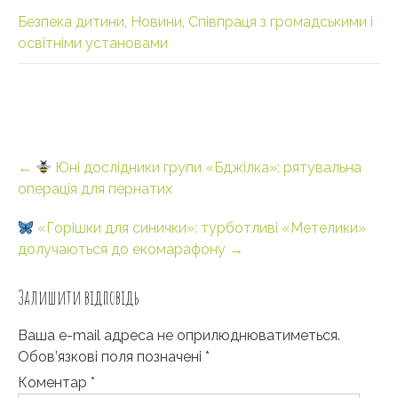
Безпека дитини
,
Новини
,
Співпраця з громадськими і
освітніми установами
Post
←
Юні дослідники групи «Бджілка»: рятувальна
navigation
операція для пернатих
«Горішки для синички»: турботливі «Метелики»
долучаються до екомарафону
→
Залишити відповідь
Ваша e-mail адреса не оприлюднюватиметься.
Обов’язкові поля позначені
*
Коментар
*