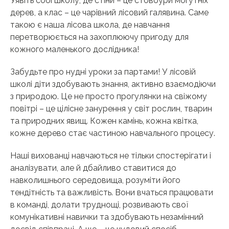
Уявіть собі школу, де стіни – це стовбури могутніх
дерев, а клас – це чарівний лісовий галявина. Саме
такою є наша лісова школа, де навчання
перетворюється на захоплюючу пригоду для
кожного маленького дослідника!
Забудьте про нудні уроки за партами! У лісовій
школі діти здобувають знання, активно взаємодіючи
з природою. Це не просто прогулянки на свіжому
повітрі – це цілісне занурення у світ рослин, тварин
та природних явищ. Кожен камінь, кожна квітка,
кожне дерево стає частиною навчального процесу.
Наші вихованці навчаються не тільки спостерігати і
аналізувати, але й дбайливо ставитися до
навколишнього середовища, розуміти його
тендітність та важливість. Вони вчаться працювати
в команді, долати труднощі, розвивають свої
комунікативні навички та здобувають незамінний