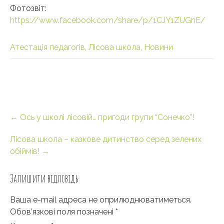
Фотозвіт:
https://www.facebook.com/share/p/1CJY1ZUGnE/
Атестація педагогів
,
Лісова школа
,
Новини
Post
←
Ось у школі лісовій… пригоди групи “Сонечко”!
navigation
Лісова школа – казкове дитинство серед зелених
обіймів!
→
Залишити відповідь
Ваша e-mail адреса не оприлюднюватиметься.
Обов’язкові поля позначені
*