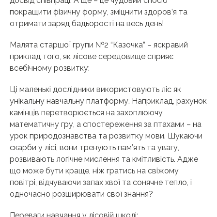
досвід співпраці. А ще – це чудовий спосіб
покращити фізичну форму, зміцнити здоров’я та
отримати заряд бадьорості на весь день!
Малята старшої групи №2 “Казочка” – яскравий
приклад того, як лісове середовище сприяє
всебічному розвитку:
Ці маленькі дослідники використовують ліс як
унікальну навчальну платформу. Наприклад, рахунок
камінців перетворюється на захоплюючу
математичну гру, а спостереження за птахами – на
урок природознавства та розвитку мови. Шукаючи
скарби у лісі, вони тренують пам’ять та увагу,
розвивають логічне мислення та кмітливість. Адже
що може бути краще, ніж гратись на свіжому
повітрі, відчуваючи запах хвої та сонячне тепло, і
одночасно розширювати свої знання?
Переваги навчання у лісовій школі: