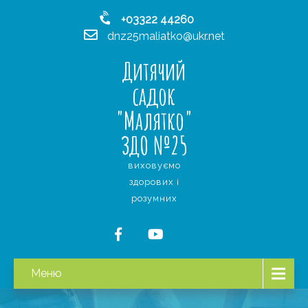
+03322 44260
dnz25maliatko@ukr.net
Дитячий
садок
"Малятко"
ЗДО №25
виховуємо
здорових і
розумних
Меню