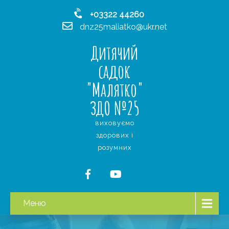
+03322 44260
dnz25maliatko@ukr.net
Дитячий
садок
"Малятко"
ЗДО №25
виховуємо
здорових і
розумних
Меню