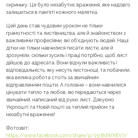
скриньку. Це було незабутнє враження, яке надовго
залишиться в пам’яті кожного малятка.
Цей день став чудовим уроком не тільки
грамотності та листівництва, але й знайомством з
важливими професіями, які об’єднують людей. Наші
дітки не тільки навчилися писати листи, але й
зрозуміли, скільки зусиль і праці потрібно, щоб лист
дійшов до адресата. Вони відчули важливість і
відповідальність, яку несуть листоноші, та побачили,
яка велика робота стоїть за звичайним
відправленням пошти. А головне – вони навчилися
цінувати тепло та любов, які передаються через
звичайний, написаний від руки, лист. Дякуємо
Укрпошті та Новій пошті за теплий прийом та
незабутні враження!
Фотозвіт:
https://www.facebook.com/share/p/15rBdWX8V7/