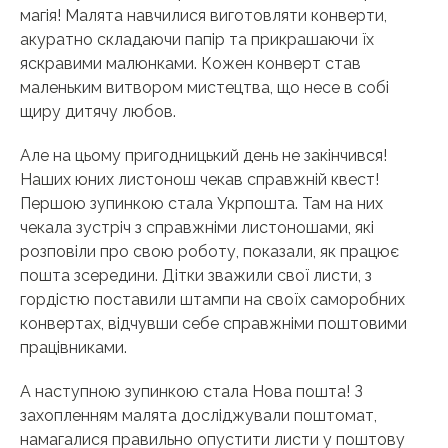
магія! Малята навчилися виготовляти конверти,
акуратно складаючи папір та прикрашаючи їх
яскравими малюнками. Кожен конверт став
маленьким витвором мистецтва, що несе в собі
щиру дитячу любов.
Але на цьому пригодницький день не закінчився!
Наших юних листонош чекав справжній квест!
Першою зупинкою стала Укрпошта. Там на них
чекала зустріч з справжніми листоношами, які
розповіли про свою роботу, показали, як працює
пошта зсередини. Дітки зважили свої листи, з
гордістю поставили штампи на своїх саморобних
конвертах, відчувши себе справжніми поштовими
працівниками.
А наступною зупинкою стала Нова пошта! З
захопленням малята досліджували поштомат,
намагалися правильно опустити листи у поштову