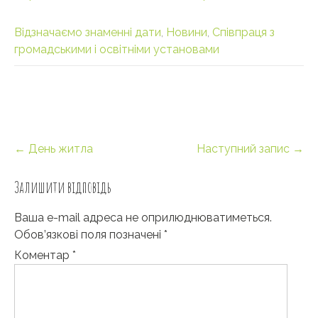
Відзначаємо знаменні дати
,
Новини
,
Співпраця з
громадськими і освітніми установами
Post
←
День житла
Наступний запис
→
navigation
Залишити відповідь
Ваша e-mail адреса не оприлюднюватиметься.
Обов’язкові поля позначені
*
Коментар
*