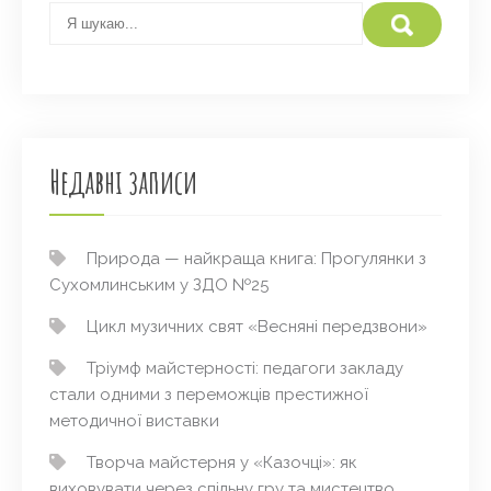
Недавні записи
Природа — найкраща книга: Прогулянки з
Сухомлинським у ЗДО №25
Цикл музичних свят «Весняні передзвони»
Тріумф майстерності: педагоги закладу
стали одними з переможців престижної
методичної виставки
Творча майстерня у «Казочці»: як
виховувати через спільну гру та мистецтво