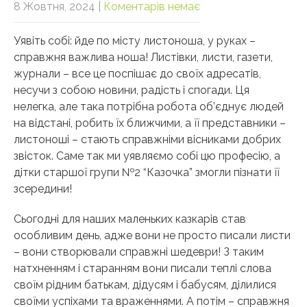
8 Жовтня, 2024
|
Коментарів немає
Уявіть собі: йде по місту листоноша, у руках –
справжня важлива ноша! Листівки, листи, газети,
журнали – все це поспішає до своїх адресатів,
несучи з собою новини, радість і спогади. Ця
нелегка, але така потрібна робота об’єднує людей
на відстані, робить їх ближчими, а її представники –
листоноші – стають справжніми вісниками добрих
звісток. Саме так ми уявляємо собі цю професію, а
дітки старшої групи №2 “Казочка” змогли пізнати її
зсередини!
Сьогодні для наших маленьких казкарів став
особливим день, адже вони не просто писали листи
– вони створювали справжні шедеври! З таким
натхненням і старанням вони писали теплі слова
своїм рідним батькам, дідусям і бабусям, ділилися
своїми успіхами та враженнями. А потім – справжня