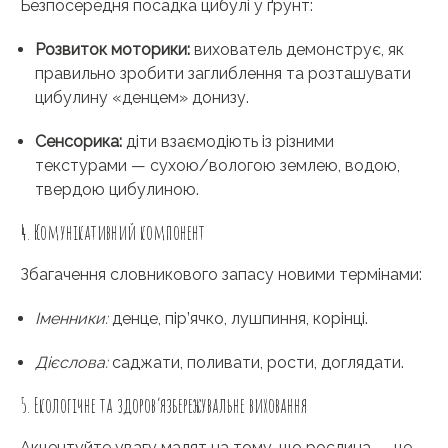
Безпосередня посадка цибулі у ґрунт:
Розвиток моторики:
вихователь демонструє, як
правильно зробити заглиблення та розташувати
цибулину «денцем» донизу.
Сенсорика:
діти взаємодіють із різними
текстурами — сухою/вологою землею, водою,
твердою цибулиною.
4. Комунікативний компонент
Збагачення словникового запасу новими термінами:
Іменники:
денце, пір’ячко, лушпиння, корінці.
Дієслова:
саджати, поливати, рости, доглядати.
5. Екологічне та здоров’язбережувальне виховання
Акцентуйте увагу малят на тому, що рослина — це