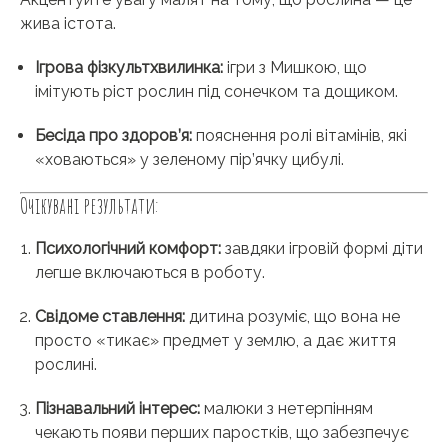
жива істота.
Ігрова фізкультхвилинка:
ігри з Мишкою, що
імітують ріст рослин під сонечком та дощиком.
Бесіда про здоров’я:
пояснення ролі вітамінів, які
«ховаються» у зеленому пір’ячку цибулі.
Очікувані результати:
Психологічний комфорт:
завдяки ігровій формі діти
легше включаються в роботу.
Свідоме ставлення:
дитина розуміє, що вона не
просто «тикає» предмет у землю, а дає життя
рослині.
Пізнавальний інтерес:
малюки з нетерпінням
чекають появи перших паростків, що забезпечує