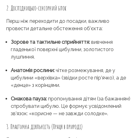
2. Дослідницько-сенсорний блок
Перш ніж переходити до посадки, важливо
провести детальне обстеження об’єкта:
Зорове та тактильне сприйняття:
вивчення
гладенької поверхні цибулини, золотистого
лушпиння.
Анатомія рослини:
чітке розмежування, де у
цибулини «верхівка» (звідки росте пір’ячко), а де
«денце» з корінцями.
Смакова пауза:
пропонування дітям (за бажанням)
спробувати цибулю. Це формує усвідомлений
зв’язок: «корисне — не завжди солодке».
3. Практична діяльність (Праця в природі)