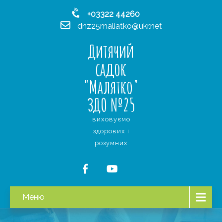
+03322 44260
dnz25maliatko@ukr.net
Дитячий
садок
"Малятко"
ЗДО №25
виховуємо
здорових і
розумних
Меню