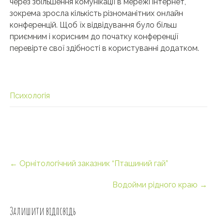
через збільшення комунікації в мережі інтернет,
зокрема зросла кількість різноманітних онлайн
конференцій. Щоб їх відвідування було більш
приємним і корисним до початку конференції
перевірте свої здібності в користуванні додатком.
Психологія
Post
←
Орнітологічний заказник “Пташиний гай”
navigation
Водойми рідного краю
→
Залишити відповідь