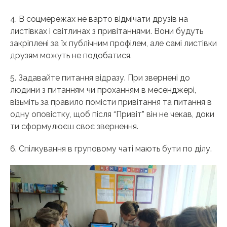
4. В соцмережах не варто відмічати друзів на
листівках і світлинах з привітаннями. Вони будуть
закріплені за їх публічним профілем, але самі листівки
друзям можуть не подобатися.
5. Задавайте питання відразу. При звернені до
людини з питанням чи проханням в месенджері,
візьміть за правило помісти привітання та питання в
одну оповістку, щоб після “Привіт” він не чекав, доки
ти сформулюєш своє звернення.
6. Спілкування в груповому чаті мають бути по ділу.