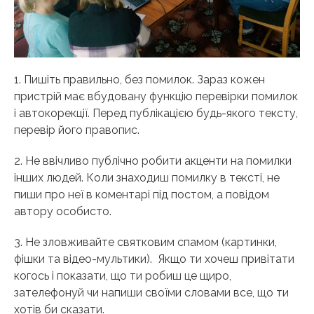
1. Пишіть правильно, без помилок. Зараз кожен
пристрій має вбудовану функцію перевірки помилок
і автокорекції. Перед публікацією будь-якого тексту,
перевір його правопис.
2. Не ввічливо публічно робити акценти на помилки
інших людей. Коли знаходиш помилку в тексті, не
пиши про неї в коментарі під постом, а повідом
автору особисто.
3. Не зловживайте святковим спамом (картинки,
фішки та відео-мультики). Якщо ти хочеш привітати
когось і показати, що ти робиш це щиро,
зателефонуй чи напиши своїми словами все, що ти
хотів би сказати.