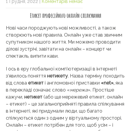
1 Грудня, 2022
|
Коментарів немає
Етикет професійного онлайн спілкування
Нові часи породжують нові можливості, а також
створюють нові правила. Онлайн уже став звичним
супутником нашого життя. Ми можемо проводити
ділові зустрічі, завітати на онлайн – концерт чи
спектакль, випити кави.
І ось в еру глобальної комп’ютеризації в інтернеті
з’явилось поняття
нетикету
. Назва терміну походить
від слова
етикет
і англомовної приставки
«
net
»,
яка
в перекладі означає слово «
мережа
». Простіше
кажучи,
нетикет
(або ще мережевий етикет, онлайн
– етикет) – це загальноприйняті правила спілкування
в інтернеті, які придумали люди, що багато
спілкуються один з одним у віртуальному просторі.
Онлайн – етикет потрібен для того, щоб усім – і