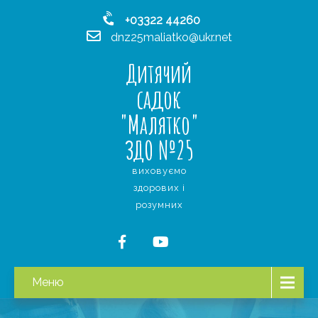
+03322 44260
dnz25maliatko@ukr.net
Дитячий
садок
"Малятко"
ЗДО №25
виховуємо
здорових і
розумних
Меню