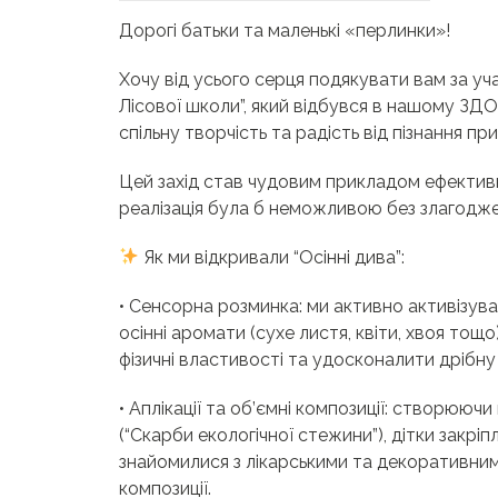
Дорогі батьки та маленькі «перлинки»!
Хочу від усього серця подякувати вам за уч
Лісової школи”, який відбувся в нашому ЗД
спільну творчість та радість від пізнання пр
Цей захід став чудовим прикладом ефективно
реалізація була б неможливою без злагодж
Як ми відкривали “Осінні дива”:
• Сенсорна розминка: ми активно активізув
осінні аромати (сухе листя, квіти, хвоя тощ
фізичні властивості та удосконалити дрібну
• Аплікації та об’ємні композиції: створюючи
(“Скарби екологічної стежини”), дітки закріп
знайомилися з лікарськими та декоративни
композиції.