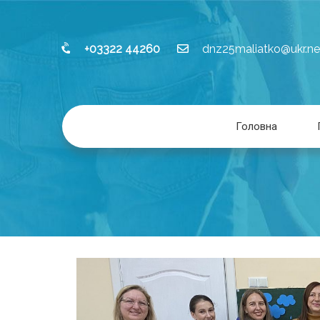
+03322 44260
dnz25maliatko@ukr.ne
Головна