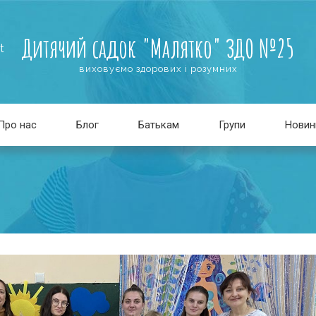
Дитячий садок "Малятко" ЗДО №25
t
виховуємо здорових і розумних
Про нас
Блог
Батькам
Групи
Новин