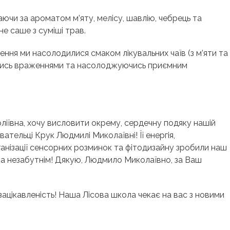
аючи за ароматом м’яту, мелісу, шавлію, чебрець та
е саше з суміші трав.
ення ми насолодилися смаком лікувальних чаїв (з м’яти та
ячись враженнями та насолоджуючись приємним
ліївна, хочу висловити окрему, сердечну подяку нашій
тельці Крук Людмилі Миколаївні! Її енергія,
рганізації сенсорних розминок та фітодизайну зробили наш
а незабутнім! Дякую, Людмило Миколаївно, за Ваш
зацікавленість! Наша Лісова школа чекає на вас з новими