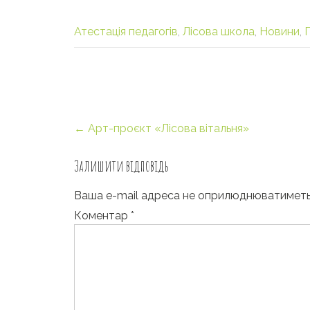
Атестація педагогів
,
Лісова школа
,
Новини
,
Post
←
Арт-проєкт «Лісова вітальня»
navigation
Залишити відповідь
Ваша e-mail адреса не оприлюднюватиметь
Коментар
*