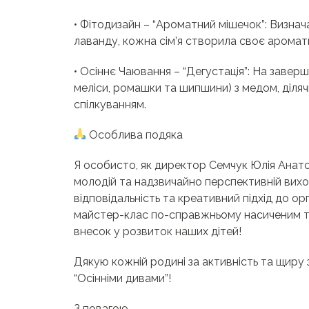
• Фітодизайн – “Ароматний мішечок”: Визнач
лаванду, кожна сім’я створила своє ароматн
• Осіннє Чаювання – “Дегустація”: На заверш
меліси, ромашки та шипшини) з медом, діл
спілкуванням.
Особлива подяка
Я особисто, як директор Семчук Юлія Анато
молодій та надзвичайно перспективній вихова
відповідальність та креативний підхід до о
майстер-клас по-справжньому насиченим т
внесок у розвиток наших дітей!
Дякую кожній родині за активність та щиру 
“Осінніми дивами”!
З повагою,