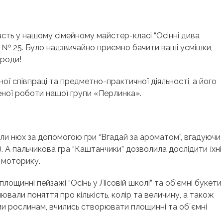
асть у нашому сімейному майстер-класі “Осінні дива
О № 25. Було надзвичайно приємно бачити ваші усмішки,
ироди!
ї співпраці та предметно-практичної діяльності, а його
еної роботи нашої групи «Перлинка».
али нюх за допомогою гри “Вгадай за ароматом”, вгадуючи
о). А пальчикова гра “Каштанчики” дозволила дослідити їхні
 моторику.
 площинні пейзажі “Осінь у Лісовій школі” та об’ємні букети
лювали поняття про кількість, колір та величину, а також
ми рослинам, вчились створювати площинні та обʼємні