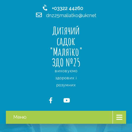
+03322 44260
dnz25maliatko@ukr.net
Дитячий
садок
"Малятко"
ЗДО №25
виховуємо
здорових і
розумних
Меню