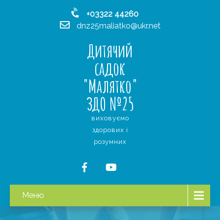
+03322 44260
dnz25maliatko@ukr.net
Дитячий
садок
"Малятко"
ЗДО №25
виховуємо
здорових і
розумних
Меню