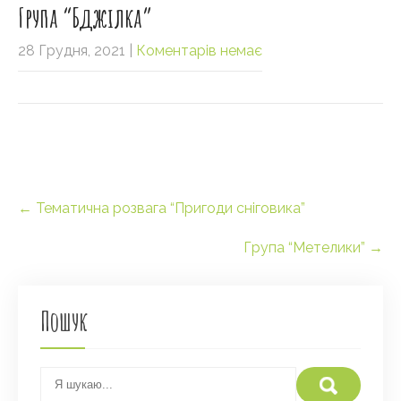
Група “Бджілка”
28 Грудня, 2021
|
Коментарів немає
Post
←
Тематична розвага “Пригоди сніговика”
navigation
Група “Метелики”
→
Пошук