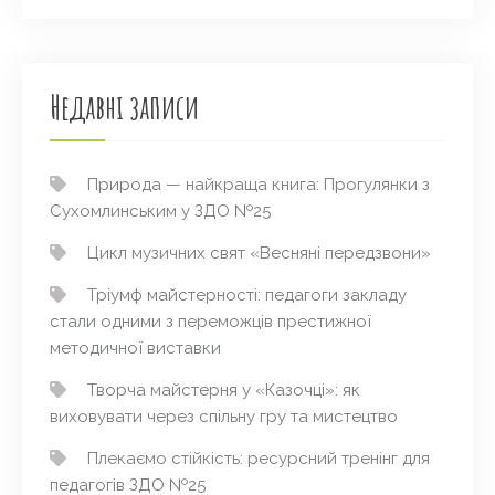
Недавні записи
Природа — найкраща книга: Прогулянки з
Сухомлинським у ЗДО №25
Цикл музичних свят «Весняні передзвони»
Тріумф майстерності: педагоги закладу
стали одними з переможців престижної
методичної виставки
Творча майстерня у «Казочці»: як
виховувати через спільну гру та мистецтво
Плекаємо стійкість: ресурсний тренінг для
педагогів ЗДО №25