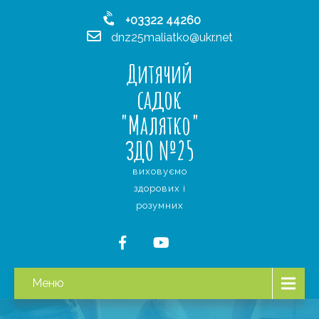
+03322 44260
dnz25maliatko@ukr.net
Дитячий
садок
"Малятко"
ЗДО №25
виховуємо
здорових і
розумних
Меню