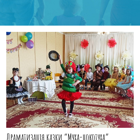
Драматизація казки “Муха-цокотуха”