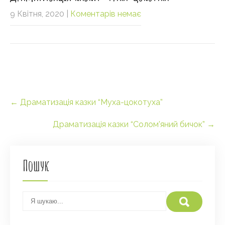
9 Квітня, 2020
|
Коментарів немає
Post
←
Драматизація казки “Муха-цокотуха”
navigation
Драматизація казки “Солом’яний бичок”
→
Пошук