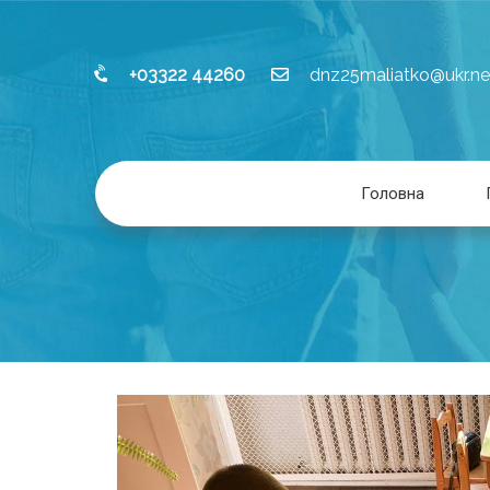
+03322 44260
dnz25maliatko@ukr.ne
Головна