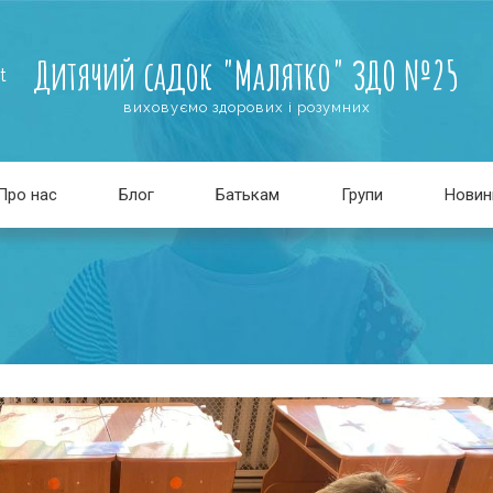
Дитячий садок "Малятко" ЗДО №25
t
виховуємо здорових і розумних
Про нас
Блог
Батькам
Групи
Новин