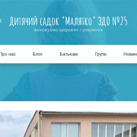
Дитячий садок "Малятко" ЗДО №25
t
виховуємо здорових і розумних
Про нас
Блог
Батькам
Групи
Новин