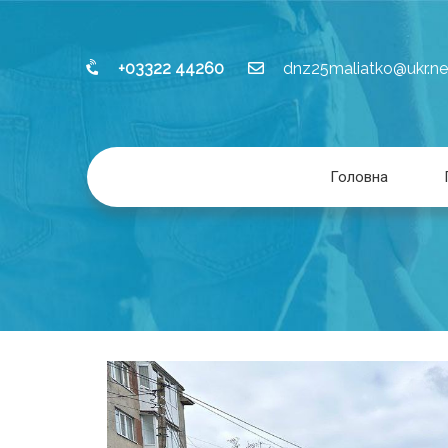
+03322 44260
dnz25maliatko@ukr.ne
Головна