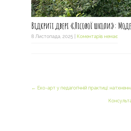
Відкриті двері «Лісової школи»: Моде
8 Листопада, 2025
|
Коментарів немає
Post
←
Еко-арт у педагогічній практиці: натхненна
navigation
Консульта