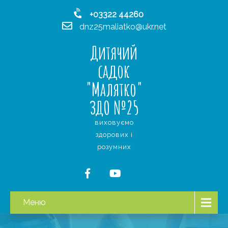
+03322 44260
dnz25maliatko@ukr.net
Дитячий
садок
"Малятко"
ЗДО №25
виховуємо
здорових і
розумних
Меню