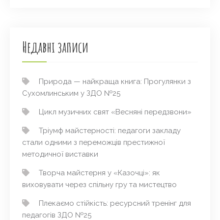
Недавні записи
Природа — найкраща книга: Прогулянки з
Сухомлинським у ЗДО №25
Цикл музичних свят «Весняні передзвони»
Тріумф майстерності: педагоги закладу
стали одними з переможців престижної
методичної виставки
Творча майстерня у «Казочці»: як
виховувати через спільну гру та мистецтво
Плекаємо стійкість: ресурсний тренінг для
педагогів ЗДО №25