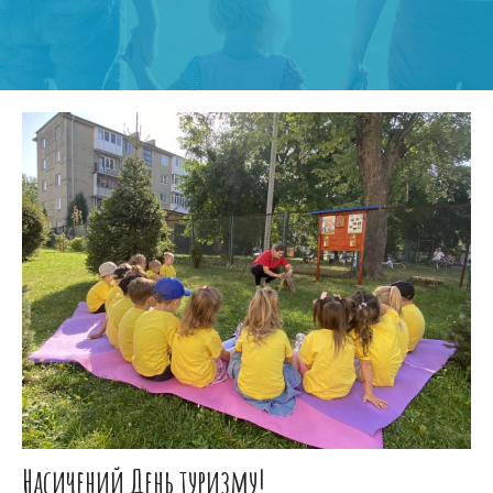
Насичений День туризму!