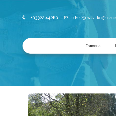
+03322 44260
dnz25maliatko@ukr.ne
Головна