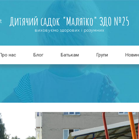
Дитячий садок "Малятко" ЗДО №25
t
виховуємо здорових і розумних
Про нас
Блог
Батькам
Групи
Новин