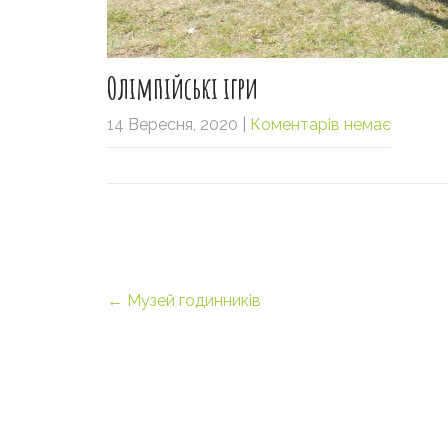
Олімпійські ігри
14 Вересня, 2020
|
Коментарів немає
Post
←
Музей годинників
navigation