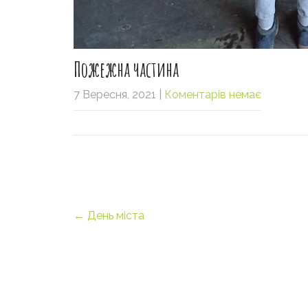
Пожежна частина
7 Вересня, 2021
|
Коментарів немає
Post
←
День міста
navigation