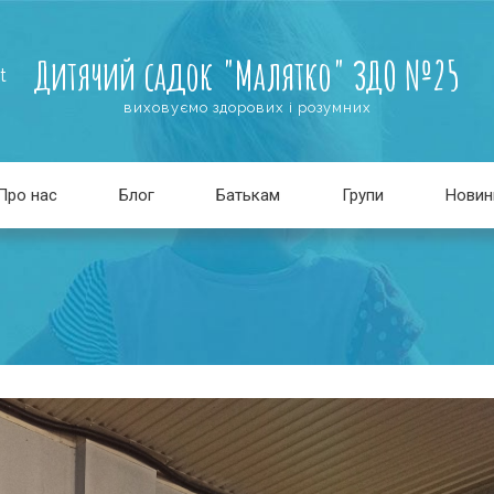
Дитячий садок "Малятко" ЗДО №25
t
виховуємо здорових і розумних
Про нас
Блог
Батькам
Групи
Новин