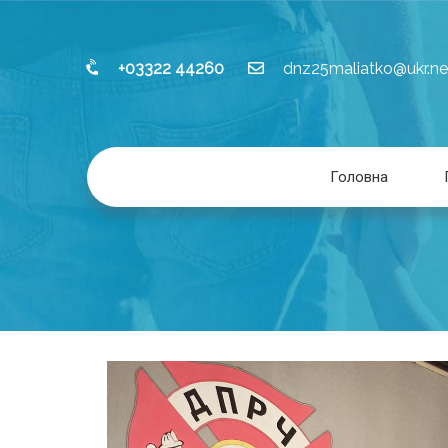
+03322 44260
dnz25maliatko@ukr.ne
Головна