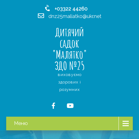
+03322 44260
dnz25maliatko@ukr.net
Дитячий
садок
"Малятко"
ЗДО №25
виховуємо
здорових і
розумних
Меню