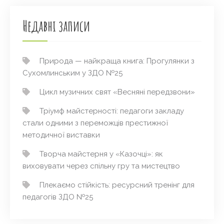
Недавні записи
Природа — найкраща книга: Прогулянки з
Сухомлинським у ЗДО №25
Цикл музичних свят «Весняні передзвони»
Тріумф майстерності: педагоги закладу
стали одними з переможців престижної
методичної виставки
Творча майстерня у «Казочці»: як
виховувати через спільну гру та мистецтво
Плекаємо стійкість: ресурсний тренінг для
педагогів ЗДО №25