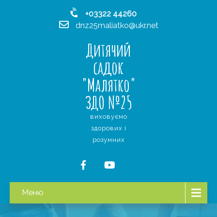
+03322 44260
dnz25maliatko@ukr.net
Дитячий
садок
"Малятко"
ЗДО №25
виховуємо
здорових і
розумних
Меню