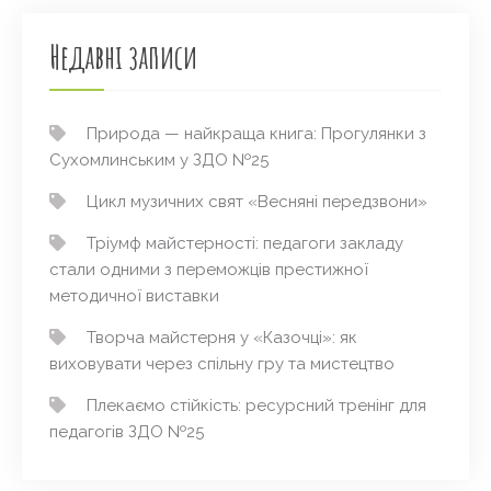
Недавні записи
Природа — найкраща книга: Прогулянки з
Сухомлинським у ЗДО №25
Цикл музичних свят «Весняні передзвони»
Тріумф майстерності: педагоги закладу
стали одними з переможців престижної
методичної виставки
Творча майстерня у «Казочці»: як
виховувати через спільну гру та мистецтво
Плекаємо стійкість: ресурсний тренінг для
педагогів ЗДО №25