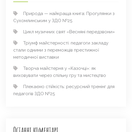
Природа — найкраща книга: Прогулянки з
Сухомлинським у ЗДО №25
Цикл музичних свят «Весняні передзвони»
Тріумф майстерності: педагоги закладу
стали одними з переможців престижної
методичної виставки
Творча майстерня у «Казочці»: як
виховувати через спільну гру та мистецтво
Плекаємо стійкість: ресурсний тренінг для
педагогів ЗДО №25
Останні коментарі