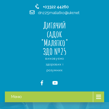
+03322 44260
dnz25maliatko@ukr.net
Дитячий
садок
"Малятко"
ЗДО №25
виховуємо
здорових і
розумних
Меню