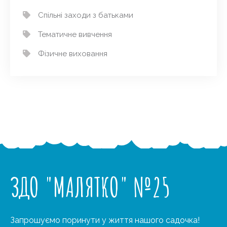
Спільні заходи з батьками
Тематичне вивчення
Фізичне виховання
ЗДО "МАЛЯТКО" №25
Запрошуємо поринути у життя нашого садочка!