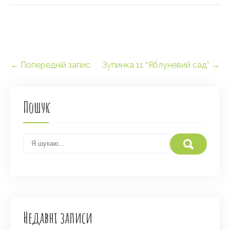
Post
←
Попередній запис
Зупинка 11 “Яблуневий сад”
→
navigation
Пошук
Недавні записи