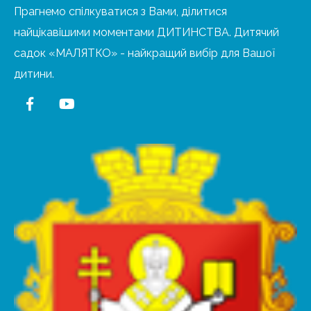
Прагнемо спілкуватися з Вами, ділитися
найцікавішими моментами ДИТИНСТВА. Дитячий
садок «МАЛЯТКО» - найкращий вибір для Вашої
дитини.