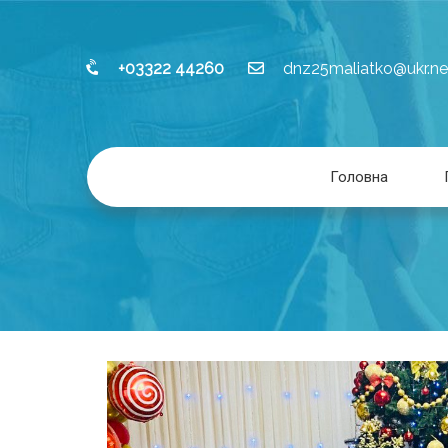
+03322 44260
dnz25maliatko@ukr.ne
Головна