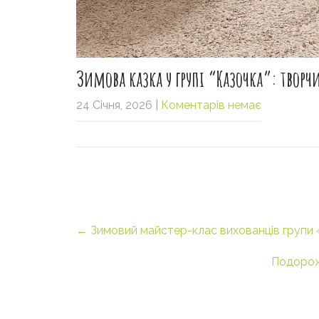
Зимова казка у групі “Казочка”: твор
24 Січня, 2026
|
Коментарів немає
Post
←
Зимовий майстер-клас вихованців групи
navigation
Подорож