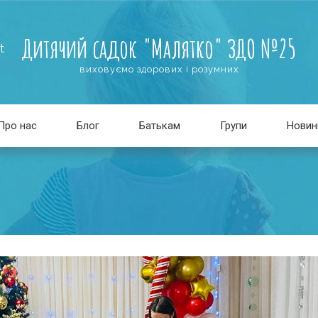
Дитячий садок "Малятко" ЗДО №25
t
виховуємо здорових і розумних
Про нас
Блог
Батькам
Групи
Новин