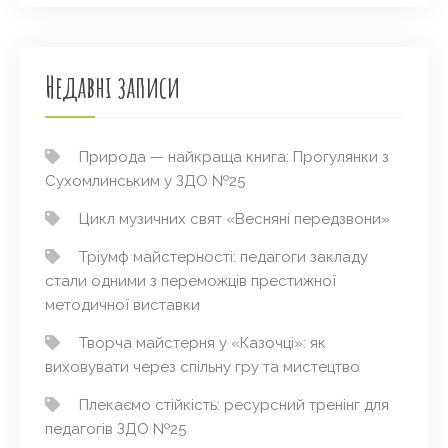
Недавні записи
Природа — найкраща книга: Прогулянки з
Сухомлинським у ЗДО №25
Цикл музичних свят «Весняні передзвони»
Тріумф майстерності: педагоги закладу
стали одними з переможців престижної
методичної виставки
Творча майстерня у «Казочці»: як
виховувати через спільну гру та мистецтво
Плекаємо стійкість: ресурсний тренінг для
педагогів ЗДО №25