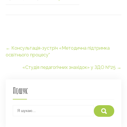
Post
←
Консультація-зустріч «Методична підтримка
navigation
освітнього процесу”
«Студія педагогічних знахідок» у ЗДО №25
→
Пошук