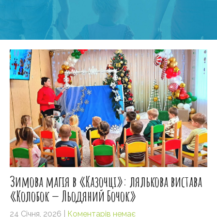
Зимова магія в «Казочці»: лялькова вистава
«Колобок — Льодяний Бочок»
24 Січня, 2026
|
Коментарів немає