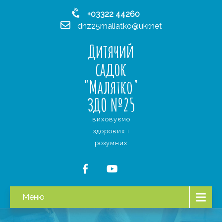
+03322 44260
dnz25maliatko@ukr.net
Дитячий
садок
"Малятко"
ЗДО №25
виховуємо
здорових і
розумних
Меню