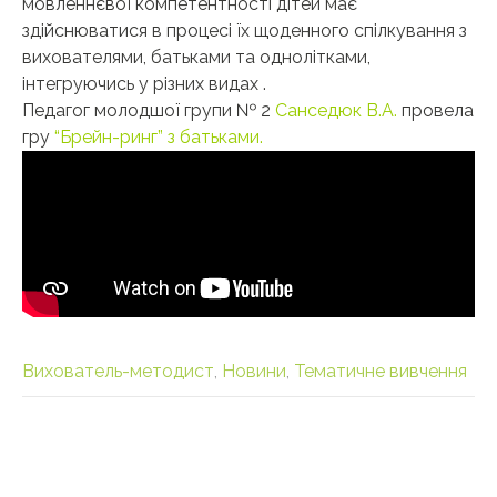
мовленнєвої компетентності дітей має
здійснюватися в процесі їх щоденного спілкування з
вихователями, батьками та однолітками,
інтегруючись у різних видах .
Педагог молодшої групи № 2
Санседюк В.А.
провела
гру
“Брейн-ринг” з батьками.
Вихователь-методист
,
Новини
,
Тематичне вивчення