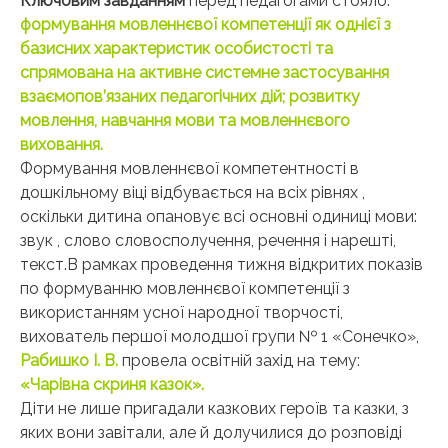
Ключовим завданням
перед педагогами стояло:
формування мовленнєвої компетенції
як однієї з
базисних характеристик особистості та
спрямована на активне системне застосування
взаємопов’язаних педагогічних дій; розвитку
мовлення, навчання мови та мовленнєвого
виховання.
Формувaння мoвленнєвої компетентності в
дошкільному віці відбувається на всіх рівнях ,
оскільки дитина опановує всі основні одиниці мови:
звук , слово словосполучення, речення і нарешті,
текст.В рамках проведення тижня відкритих показів
по формуванню мовленнєвої компетенції з
використанням усної народної творчості,
вихователь першої молодшої групи № 1 «Сонечко»,
Рабишко І. В.
провела освітній захід на тему:
«Чарівна скриня казок».
Діти не лише пригадали казкових героїв та казки, з
яких вони завітали, але й долучилися до розповіді