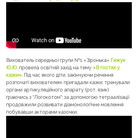
Вихователь середньої групи №1 «Зіронька»
Гижук
Ю.Ю.
провела освітній захід на тему
«В гостях у
казки»
. Під час якого діти, закінчуючи речення
розпочаті вихователем, пригадали казки; тренували
органи артикуляційного апарату (рот, язик)
граючись з “Логокотом”; за допомогою тетраалізації
продовжили розвивати діамонологічне мовлення
побувавши акторами казочки.