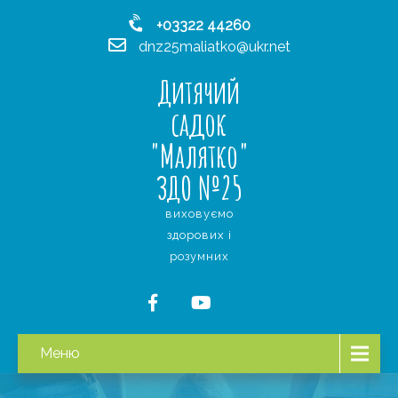
+03322 44260
dnz25maliatko@ukr.net
Дитячий
садок
"Малятко"
ЗДО №25
виховуємо
здорових і
розумних
Меню