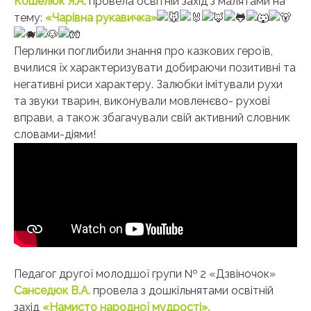
Кошелюк Я.А.
провела освітній захід з малятами на
тему:
«Чарівна рукавичка»
Перлинки поглибили знання про казкових героїв,
вчилися їх характеризувати добираючи позитивні та
негативні риси характеру. Залюбки імітували рухи
та звуки тварин, виконували мовленєво- рухові
вправи, а також збагачували свій активний словник
словами-діями!
Педагог другої молодшої групи № 2 «Дзвіночок»
Санседюк В.А.
провела з дошкільнятами освітній
захід
«Намисто народної мудрості».