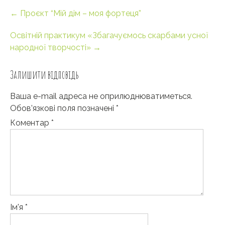
Post
←
Проєкт “Мій дім – моя фортеця”
navigation
Освітній практикум «Збагачуємось скарбами усної
народної творчості»
→
Залишити відповідь
Ваша e-mail адреса не оприлюднюватиметься.
Обов’язкові поля позначені
*
Коментар
*
Ім'я
*