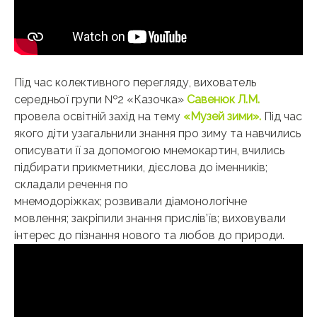
Під час колективного перегляду, вихователь
середньої групи №2 «Казочка»
Савенюк Л.М.
провела освітній захід на тему
«Музей зими».
Під час
якого діти узагальнили знання про зиму та навчились
описувати її за допомогою мнемокартин, вчились
підбирати прикметники, дієслова до іменників;
складали речення по
мнемодоріжках; розвивали діамонологічне
мовлення; закріпили знання прислів’їв; виховували
інтерес до пізнання нового та любов до природи.