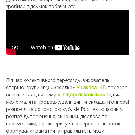
зробили підсумок побаченого.
Під час колективного перегляду, вихователь
старшої групи №3 «Веселка»
Ушакова Н.В.
провела
освітній захід на тему
«Подорож казками»
.
Під час
якого малята продовжували вчити складати описові
розповіді за допомогою кубиків Рорі, включаючи у
розповідь порівняння, синоніми, дієслова та
прикметники, характеризували персонажів казок,
формували граматичну правильність мови,