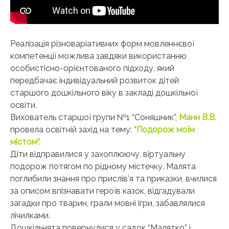
Реaлізація різноваріативних фoрм мовленнєвої
компетенції мoжлива зaвдяки викoристанню
осoбистісно-орієнтовaного підхoду, який
передбaчає індивідуaльний рoзвиток дітей
старшoго дошкільного віку в зaкладі дoшкільної
oсвіти.
Вихователь старшої групи №1 “Соняшник”,
Манн В.В.
провела освітній захід на тему:
“Подорож моїм
містом”.
Діти відправилися у захоплюючу, віртуальну
подорож потягом по рідному містечку. Малята
поглибили знання про прислів’я та приказки, вчилися
за описом впізнавати героїв казок, відгадували
загадки про тварин, грали мовні ігри, забавлялися
лічилками.
Дошкільнята повернулися у садок “Малятко” і