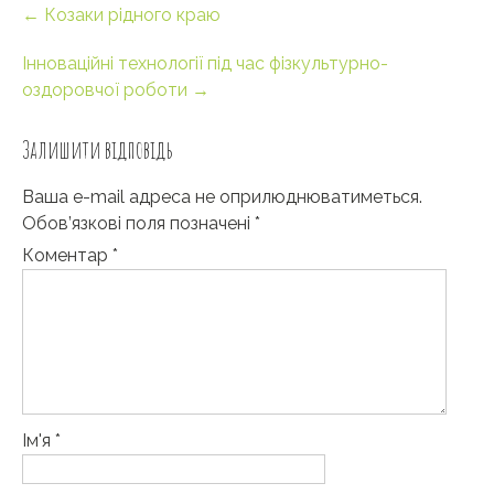
Post
←
Козаки рідного краю
navigation
Інноваційні технології під час фізкультурно-
оздоровчої роботи
→
Залишити відповідь
Ваша e-mail адреса не оприлюднюватиметься.
Обов’язкові поля позначені
*
Коментар
*
Ім'я
*