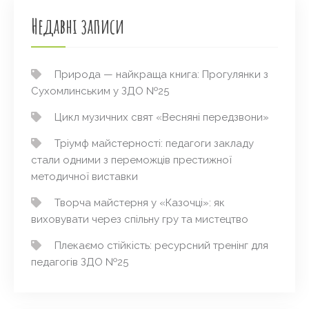
Недавні записи
Природа — найкраща книга: Прогулянки з
Сухомлинським у ЗДО №25
Цикл музичних свят «Весняні передзвони»
Тріумф майстерності: педагоги закладу
стали одними з переможців престижної
методичної виставки
Творча майстерня у «Казочці»: як
виховувати через спільну гру та мистецтво
Плекаємо стійкість: ресурсний тренінг для
педагогів ЗДО №25