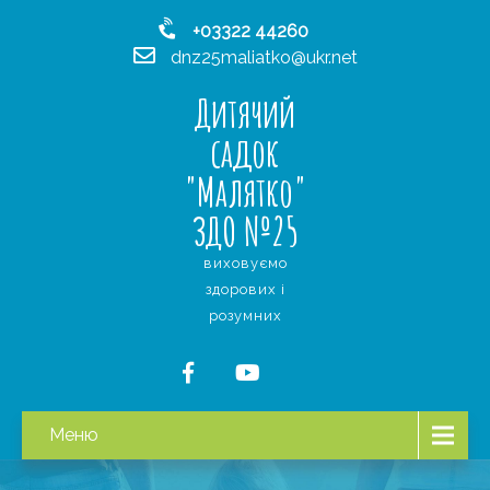
+03322 44260
dnz25maliatko@ukr.net
Дитячий
садок
"Малятко"
ЗДО №25
виховуємо
здорових і
розумних
Меню