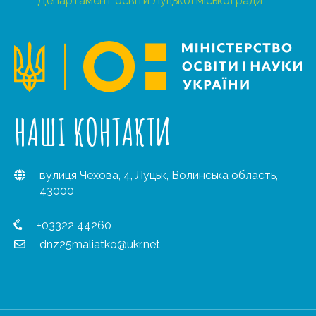
Департамент освіти Луцької міської ради
НАШІ КОНТАКТИ
вулиця Чехова, 4, Луцьк, Волинська область,
43000
+03322 44260
dnz25maliatko@ukr.net