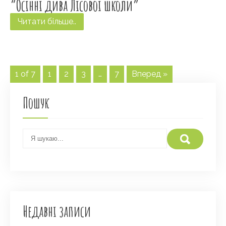
“Осінні дива Лісової школи”
Читати більше..
1 of 7
1
2
3
…
7
Вперед »
Пошук
Недавні записи