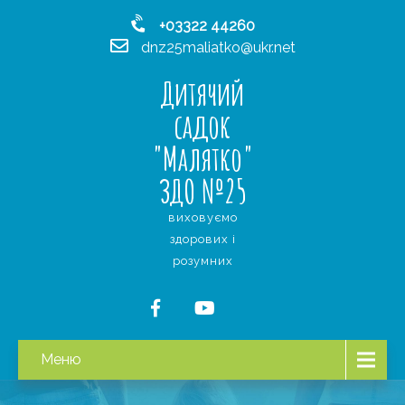
+03322 44260
dnz25maliatko@ukr.net
Дитячий
садок
"Малятко"
ЗДО №25
виховуємо
здорових і
розумних
Меню