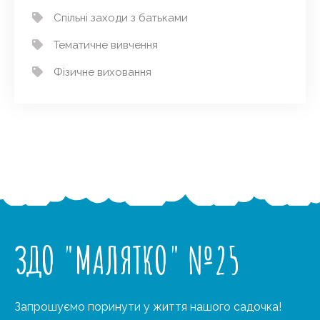
Спільні заходи з батьками
Тематичне вивчення
Фізичне виховання
ЗДО "МАЛЯТКО" №25
Запрошуємо поринути у життя нашого садочка!