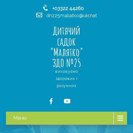
+03322 44260
dnz25maliatko@ukr.net
Дитячий
садок
"Малятко"
ЗДО №25
виховуємо
здорових і
розумних
Меню