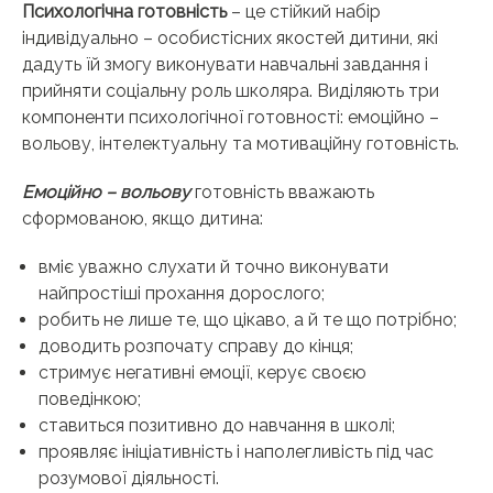
Психологічна
готовність
– це стійкий набір
індивідуально – особистісних якостей дитини, які
дадуть їй змогу виконувати навчальні завдання і
прийняти соціальну роль школяра. Виділяють три
компоненти психологічної готовності: емоційно –
вольову, інтелектуальну та мотиваційну готовність.
Емоційно – вольову
готовність вважають
сформованою, якщо дитина:
вміє уважно слухати й точно виконувати
найпростіші прохання дорослого;
робить не лише те, що цікаво, а й те що потрібно;
доводить розпочату справу до кінця;
стримує негативні емоції, керує своєю
поведінкою;
ставиться позитивно до навчання в школі;
проявляє ініціативність і наполегливість під час
розумової діяльності.