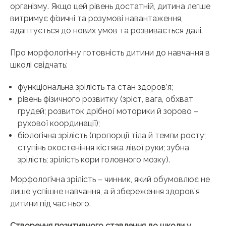
організму. Якщо цей рівень достатній, дитина легше
витримує фізичні та розумові навантаження,
адаптується до нових умов та розвивається далі.
Про морфологічну готовність дитини до навчання в
школі свідчать:
функціональна зрілість та стан здоров’я;
рівень фізичного розвитку (зріст, вага, обхват
грудей; розвиток дрібної моторики й зорово –
рухової координації);
біологічна зрілість (пропорції тіла й темпи росту;
ступінь окостеніння кістяка лівої руки; зубна
зрілість; зрілість кори головного мозку).
Морфологічна зрілість – чинник, який обумовлює не
лише успішне навчання, а й збереження здоров’я
дитини під час нього.
Створення позитивного ставлення до школи у