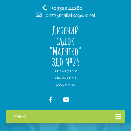
+03322 44260
dnz25maliatko@ukr.net
Дитячий
садок
"Малятко"
ЗДО №25
виховуємо
здорових і
розумних
Меню