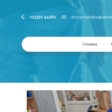
+03322 44260
dnz25maliatko@ukr.ne
Головна