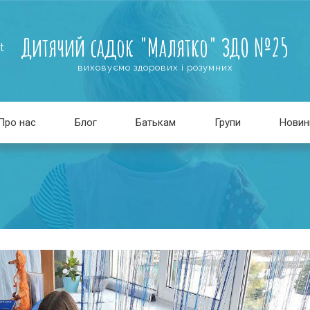
Дитячий садок "Малятко" ЗДО №25
t
виховуємо здорових і розумних
Про нас
Блог
Батькам
Групи
Новин