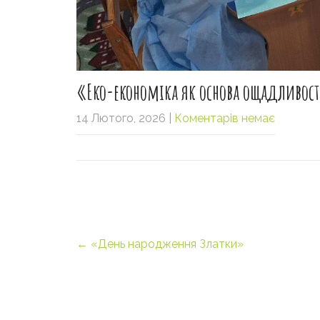
«Еко-економіка як основа ощадливост
14 Лютого, 2026
|
Коментарів немає
Post
←
«День народження Златки»
navigation