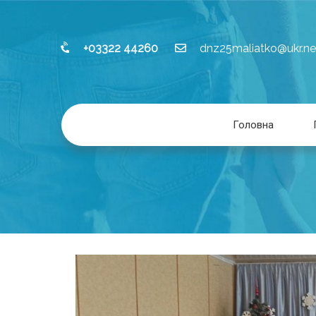
+03322 44260
dnz25maliatko@ukr.ne
Головна