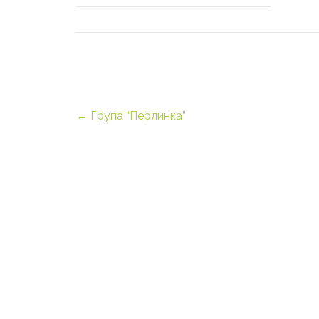
Post
←
Група “Перлинка”
navigation