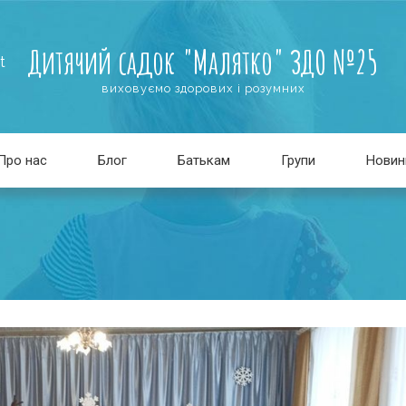
Дитячий садок "Малятко" ЗДО №25
t
виховуємо здорових і розумних
Про нас
Блог
Батькам
Групи
Новин