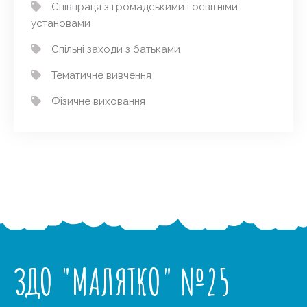
Співпраця з громадськими і освітніми
установами
Спільні заходи з батьками
Тематичне вивчення
Фізичне виховання
ЗДО "МАЛЯТКО" №25