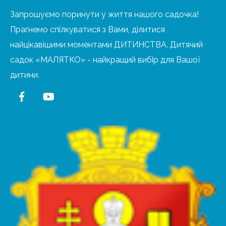
Запрошуємо поринути у життя нашого садочка!
Прагнемо спілкуватися з Вами, ділитися
найцікавішими моментами ДИТИНСТВА. Дитячий
садок «МАЛЯТКО» - найкращий вибір для Вашої
дитини.