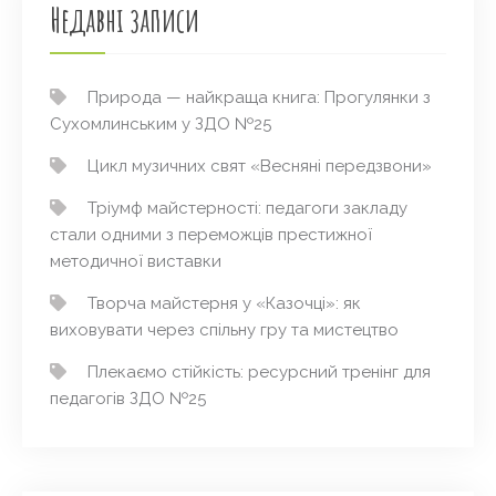
Недавні записи
Природа — найкраща книга: Прогулянки з
Сухомлинським у ЗДО №25
Цикл музичних свят «Весняні передзвони»
Тріумф майстерності: педагоги закладу
стали одними з переможців престижної
методичної виставки
Творча майстерня у «Казочці»: як
виховувати через спільну гру та мистецтво
Плекаємо стійкість: ресурсний тренінг для
педагогів ЗДО №25