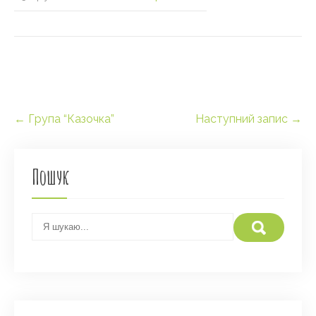
Post
←
Група “Казочка”
Наступний запис
→
navigation
Пошук