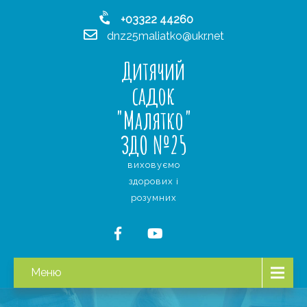
+03322 44260
dnz25maliatko@ukr.net
Дитячий
садок
"Малятко"
ЗДО №25
виховуємо
здорових і
розумних
Меню