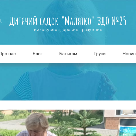
Дитячий садок "Малятко" ЗДО №25
t
виховуємо здорових і розумних
Про нас
Блог
Батькам
Групи
Новин