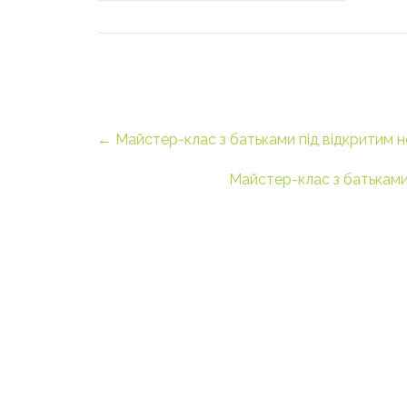
Post
←
Майстер-клас з батьками під відкритим 
navigation
Майстер-клас з батьками