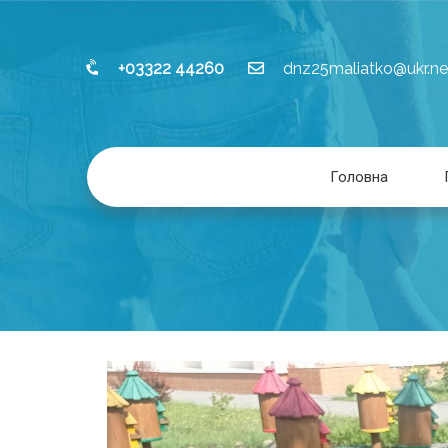
+03322 44260
dnz25maliatko@ukr.ne
Головна