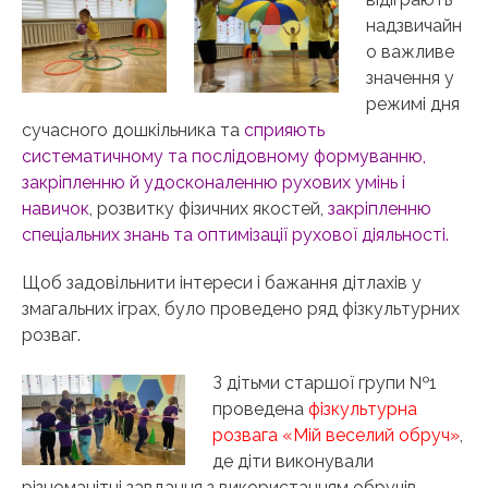
надзвичайн
о важливе
значення у
режимі дня
сучасного дошкільника та
сприяють
систематичному та послідовному формуванню,
закріпленню й удосконаленню рухових умінь і
навичок
, розвитку фізичних якостей,
закріпленню
спеціальних знань та оптимізації рухової діяльності.
Щоб задовільнити інтереси і бажання дітлахів у
змагальних іграх, було проведено ряд фізкультурних
розваг.
З дітьми старшої групи №1
проведена
фізкультурна
розвага «Мій веселий обруч»
,
де діти виконували
різноманітні завдання з використанням обручів