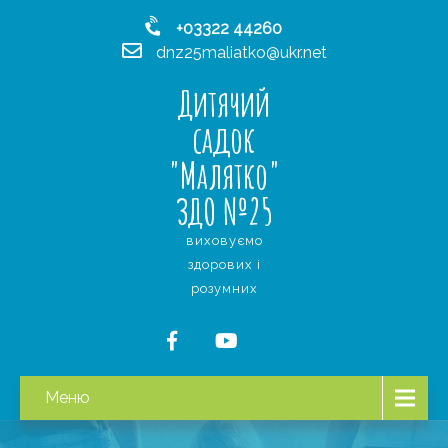
+03322 44260
dnz25maliatko@ukr.net
Дитячий
садок
"Малятко"
ЗДО №25
виховуємо
здорових і
розумних
Меню