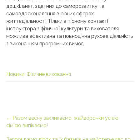
дошкільнят, здатних до саморозвитку та
самовдосконалення в різних сферах
життєдіяльності. Тільки в тісному контакті
інструктора з фізичної культури та вихователя
можлива ефективна та повноцінна рухова діяльність
з виконанням програмних вимог.
Новини
,
Фізичне виховання
Post
←
Разом весну закликаємо, жайворонки усією
navigation
сім’єю випікаємо!
Запрошуємо діток та їх батьків на майстер-клас до