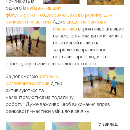
починають із
одного із
найважливіших
фізкультурно – оздоровчих заходів режиму дня –
ранкової гімнастики.
Адже
щоденна ранкова
гімнастика
сприятливо впливає
на весь організм дитини, чинить
позитивний вплив на
закріплення правильної
постави, гарної ходи та
попереджує виникнення плоскостопості.
За допомогою
загально-
розвиваючих вправ
дітки
активізуються та
налаштовуються на подальшу
роботу. Дуже важливо, щоб виконання вправ
ранкової гімнастики увійшло в звичку.
У закладі