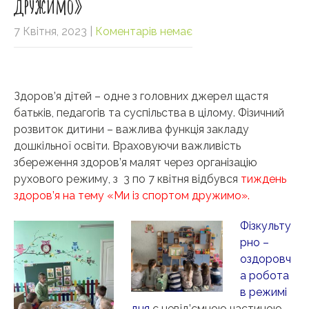
дружимо»
7 Квітня, 2023
|
Коментарів немає
Здоров’я дітей – одне з головних джерел щастя
батьків, педагогів та суспільства в цілому. Фізичний
розвиток дитини – важлива функція закладу
дошкільної освіти. Враховуючи важливість
збереження здоров’я малят через організацію
рухового режиму, з 3 по 7 квітня відбувся
тиждень
здоров’я на тему «Ми із спортом дружимо».
Фізкульту
рно –
оздоровч
а робота
в режимі
дня
є невід’ємною частиною