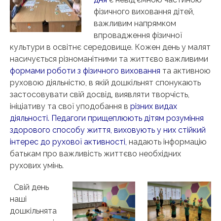
фізичного виховання дітей,
важливим напрямком
впровадження фізичної
культури в освітнє середовище. Кожен день у малят
насичується різноманітними та життєво важливими
формами роботи з фізичного виховання
та активною
руховою діяльністю, в якій дошкільнят спонукають
застосовувати свій досвід, виявляти творчість,
ініціативу та свої уподобання в
різних видах
діяльності
.
Педагоги прищеплюють дітям розуміння
здорового способу життя
,
виховують у них стійкий
інтерес до рухової активності
,
надають інформацію
батькам про важливість життєво необхідних
рухових умінь.
Свій день
наші
дошкільнята