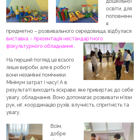
дошкільної
освіти, для
поповненн
я
предметно – розвивального середовища, відбулася
виставка – презентація нестандартного
фізкультурного обладнання
.
На перший погляд це всього
лише вироби, але в роботі
вони незамінні помічники.
Мінімум затрат і часу! А в
результаті виходить яскраве, яке привертає до себе
увагу, обладнання. Воно допомагає розвивати м’язи
рук, ніг, координацію рухів, влучність, спритність та
увагу.
Всім,
добре