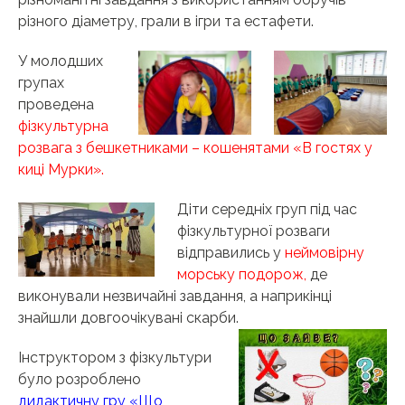
різного діаметру, грали в ігри та естафети.
У молодших
групах
проведена
фізкультурна
розвага з бешкетниками – кошенятами «В гостях у
киці Мурки».
Діти середніх груп під час
фізкультурної розваги
відправились у
неймовірну
морську подорож,
де
виконували незвичайні завдання, а наприкінці
знайшли довгоочікувані скарби.
Інструктором з фізкультури
було розроблено
дидактичну гру «Що