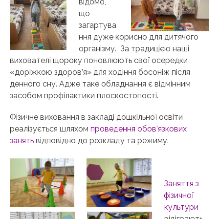
відомо,
що
загартува
ння дуже корисно для дитячого
організму. За традицією наші
вихователі щороку поновлюють свої осередки
«доріжкою здоров’я» для ходіння босоніж після
денного сну. Адже таке обладнання є відмінним
засобом профілактики плоскостопості.
Фізичне виховання в закладі дошкільної освіти
реалізується шляхом
проведення обов’язкових
занять
відповідно до розкладу та режиму.
Заняття з
фізичної
культури
відіграють