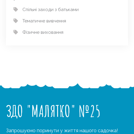
Спільні заходи з батьками
Тематичне вивчення
Фізичне виховання
ЗДО "МАЛЯТКО" №25
Запрошуємо поринути у життя нашого садочка!