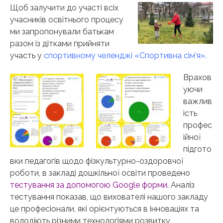
Щоб залучити до участі всіх
учасників освітнього процесу
ми запропонували батькам
разом із дітками прийняти
участь у
спортивному челенджі «Спортивна сім’я».
Врахов
уючи
важлив
ість
профес
ійної
підгото
вки педагогів щодо фізкультурно-оздоровчої
роботи, в закладі дошкільної освіти проведено
тестування за допомогою Google форми.
Аналіз
тестування показав, що вихователі нашого закладу
це професіонали, які орієнтуються в інноваціях та
володіють різними технологіями розвитку