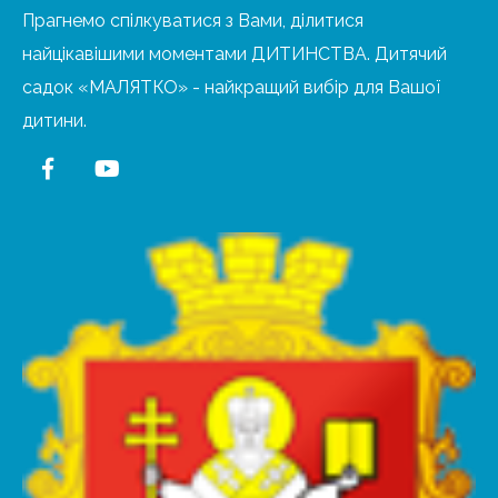
Прагнемо спілкуватися з Вами, ділитися
найцікавішими моментами ДИТИНСТВА. Дитячий
садок «МАЛЯТКО» - найкращий вибір для Вашої
дитини.